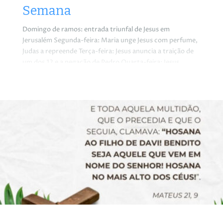
Semana
Domingo de ramos: entrada triunfal de Jesus em
Jerusalém Segunda-feira: Maria unge Jesus com perfume,
Judas a repreende Terça-feira: Jesus anuncia a traição de
um dos 12 e a negação de Pedro Quarta-feira: Jesus
confirma a traição de Judas Iscariotes Quinta-feira: Jesus
institui a eucaristia e a ordem sacerdotal Sexta-feira:
paixão e morte de nosso Senhor Jesus Cristo Sábado
santo: Jesus desce ao inferno e triunfa sobre a morte,
celebramos a vigília pascal Domingo de páscoa: Jesus
triunfou sobre a morte, verdadeiramente ressuscitou.
Aleluia, aleluia!