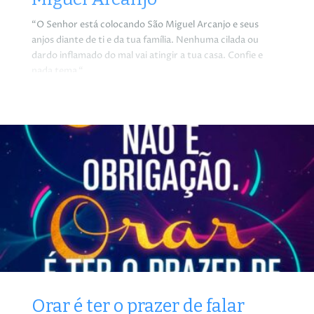
“O Senhor está colocando São Miguel Arcanjo e seus
anjos diante de ti e da tua família. Nenhuma cilada ou
dardo inflamado do mal vai atingir a tua casa. Confie e
nada tema.“
Orar é ter o prazer de falar