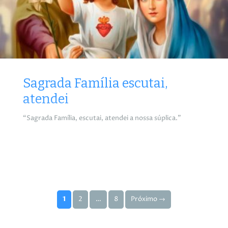
Sagrada Família escutai,
atendei
“Sagrada Família, escutai, atendei a nossa súplica.”
Paginação de posts
1
2
…
8
Próximo →