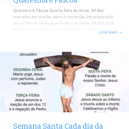
Quaresma e Páscoa
Quaresma & Páscoa Quarta-feira de cinzas: 40 dias
marcados por oração, jejum e conversão, em preparação
para a Páscoa. Início: quarta-feira de cinzas, 05/03/2025.
Término: quinta-feira santa, 17/04/2025. Domingo de
LEIA MAIS
→
ramos: Celebra a entrada triunfal de Jesus em Jerusalém.
Segunda-feira santa: Recorda os ensinamentos e gestos
de Jesus antes de sua paixão. Terça-feira santa: Reflexão
sobre as profecias e preparação para os últimos dias de
Jesus. Quarta-feira santa: Lembra a traição de Judas
Iscariotes. Quinta-feira santa: Celebra a última ceia, a
instituição da eucaristia e
Semana Santa Cada dia da