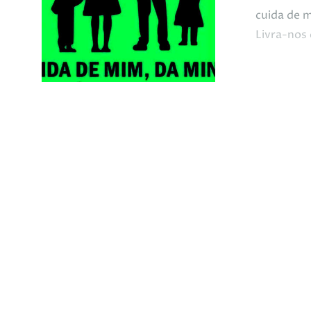
cuida de 
Livra-nos