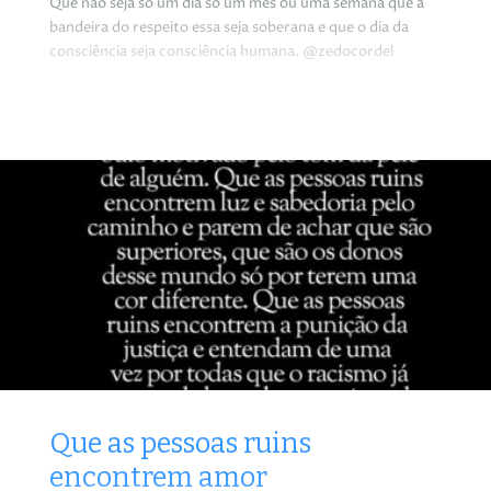
Que não seja só um dia só um mês ou uma semana que a
bandeira do respeito essa seja soberana e que o dia da
consciência seja consciência humana. @zedocordel
Que as pessoas ruins
encontrem amor