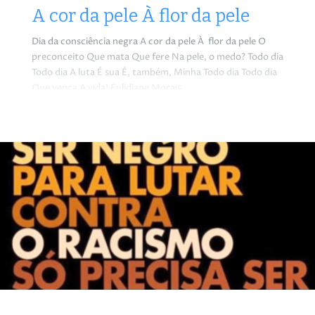
A cor da pele À flor da pele
Dia da consciência negra A cor da pele À flor da pele O
preconceito Que mata Que fere Na pele, o medo? Todo dia
Todo dia A luta É sua É, também, Minha Todo dia Todo dia
Que vença A vida! Eulidiane Morais