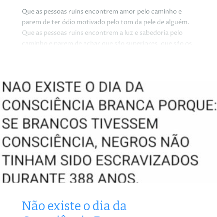
Que as pessoas ruins encontrem amor pelo caminho e
parem de ter ódio motivado pelo tom da pele de alguém.
Que as pessoas ruins encontrem a luz e sabedoria pelo
caminho e parem de achar que são superiores, que são os
donos desse mundo só por terem uma cor diferente. Que
as pessoas ruins encontrem a punição da justiça e
entendam de uma vez por todas que o racismo já passou
da hora de ser extinto do caminho da nossa humanidade.
Não existe o dia da