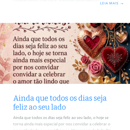
Quando estou com você, o mundo desacelera e tudo faz
LEIA MAIS
→
sentido. Obrigado(a) por ser meu amor, meu parceiro(a),
meu melhor presente da vida. Que a gente continue se
escolhendo, se cuidando e se amando com essa doçura
que é só nossa. Te amo mais do que palavras podem dizer.
Feliz nosso dia! Te amo mais do
Ainda que todos os dias seja
feliz ao seu lado
Ainda que todos os dias seja feliz ao seu lado, o hoje se
torna ainda mais especial por nos convidar a celebrar o