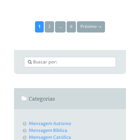
Paginação de posts
1
2
…
6
Próximo →
Categorias
Mensagem Autismo
Mensagem Bíblica
Mensagem Católica