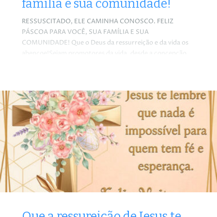
família e sua comunidade!
RESSUSCITADO, ELE CAMINHA CONOSCO. FELIZ
PÁSCOA PARA VOCÊ, SUA FAMÍLIA E SUA
COMUNIDADE! Que o Deus da ressurreição e da vida os
abençoe!Sejam promotores da vida, desde a concepção
até a morte natural!Trabalhem para que todos tenham
vida plena, a começar pela eliminação ou diminuição da
miséria, da fome, da violência, do preconceito, da
intolerância, da corrupção, do aborto, da eutanásia…!
Jesus, que passou da morte para a vida, fortifique nossa
esperança! Dom Félix
Que a ressureição de Jesus te