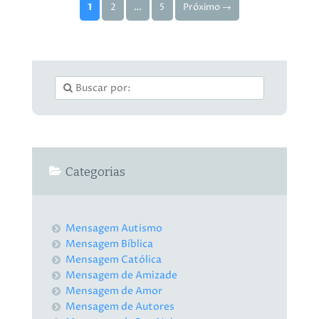
Paginação de posts
1
2
…
5
Próximo →
Categorias
Mensagem Autismo
Mensagem Bíblica
Mensagem Católica
Mensagem de Amizade
Mensagem de Amor
Mensagem de Autores