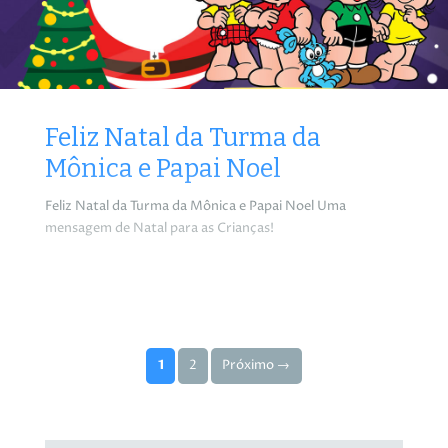
Feliz Natal da Turma da
Mônica e Papai Noel
Feliz Natal da Turma da Mônica e Papai Noel Uma
mensagem de Natal para as Crianças!
Paginação de posts
1
2
Próximo →