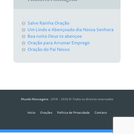
Salve Rainha Oração
Um Lindo e Abençoado dia Nossa Senhora
Boa noite Deus te abençoe
Oração para Arrumar Emprego
Oração do Pai Nosso
Mundo Mensagens
· 2018 - 2026 © Todos os direitos reservados
Início
Orações
Política de Privacidade
Contato