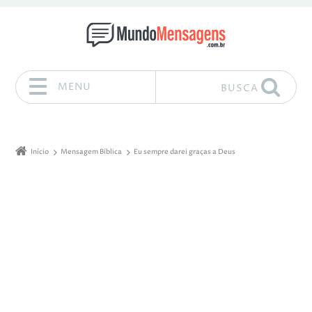
MENU
BUSCA
Pular para o conteúdo
Início
Mensagem Bíblica
Eu sempre darei graças a Deus