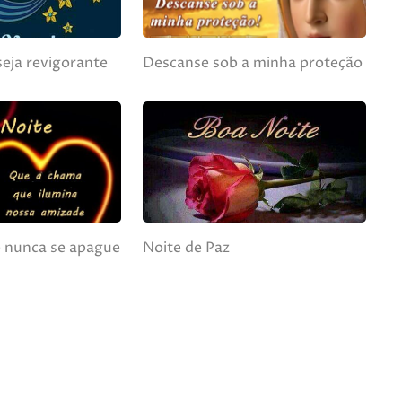
eja revigorante
Descanse sob a minha proteção
 nunca se apague
Noite de Paz