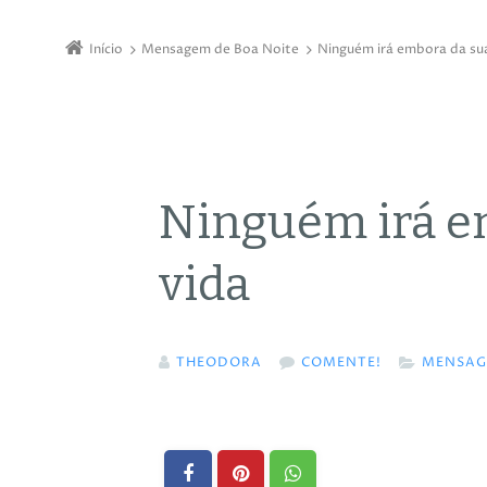
Início
Mensagem de Boa Noite
Ninguém irá embora da su
Ninguém irá e
vida
THEODORA
COMENTE!
MENSAG