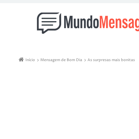
Início
Mensagem de Bom Dia
As surpresas mais bonitas