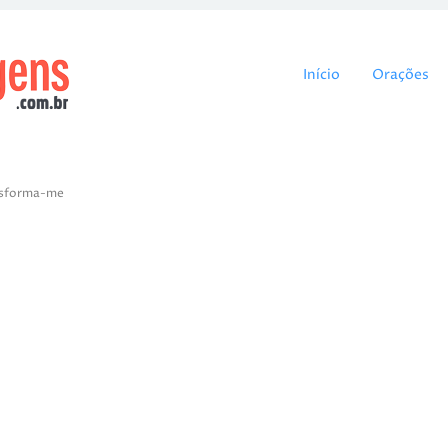
Pular para o cont
Início
Orações
ansforma-me