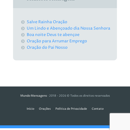
Salve Rainha Oração
Um Lindo e Abençoado dia Nossa Senhora
Boa noite Deus te abençoe
Oração para Arrumar Emprego
Oração do Pai Nosso
Mundo Mensagens
· 2018 - 2026 © Todos os direitos reservados
Início
Orações
Política de Privacidade
Contato