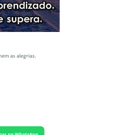
em as alegrias.
har no WhatsApp