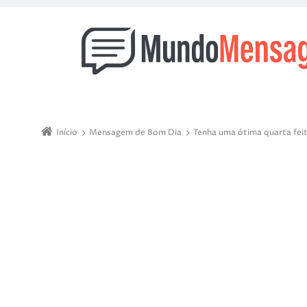
Início
Mensagem de Bom Dia
Tenha uma ótima quarta fei