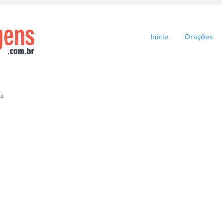
Pular para o cont
Início
Orações
ta