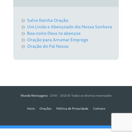
Salve Rainha Oração
Um Lindo e Abençoado dia Nossa Senhora
Boa noite Deus te abençoe
Oração para Arrumar Emprego
Oração do Pai Nosso
Mundo Mensagens
· 2018 - 2026 © Todos os direitos reservados
Início
Orações
Política de Privacidade
Contato