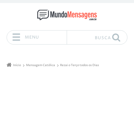
MENU
BUSCA
Pular para o conteúdo
Início
Mensagem Católica
Rezai o Terço todos os Dias