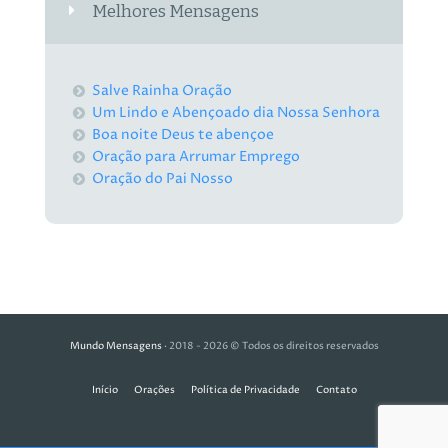
Melhores Mensagens
Salve Rainha Oração
Um Lindo e Abençoado dia Nossa Senhora
Boa noite Deus te abençoe
Oração para Arrumar Emprego
Oração do Pai Nosso
Mundo Mensagens
· 2018 - 2026 © Todos os direitos reservados
Início
Orações
Política de Privacidade
Contato