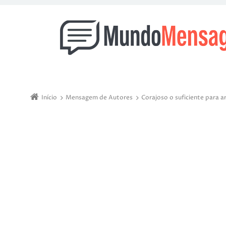
Início
Mensagem de Autores
Corajoso o suficiente para a