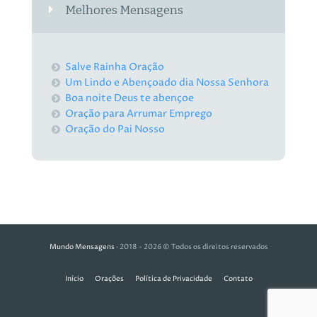
Melhores Mensagens
Salve Rainha Oração
Um Lindo e Abençoado dia Nossa Senhora
Boa noite Deus te abençoe
Oração para Arrumar Emprego
Oração do Pai Nosso
Mundo Mensagens
· 2018 - 2026 © Todos os direitos reservados
Início
Orações
Política de Privacidade
Contato