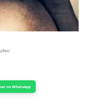
ções!
har no WhatsApp