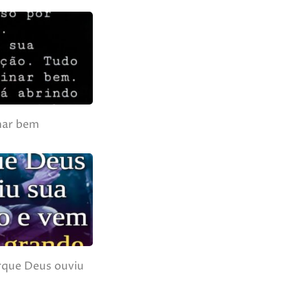
inar bem
rque Deus ouviu