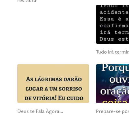
restaura
Tudo irá term
Deus te Fala Agora…
Prepare-se po