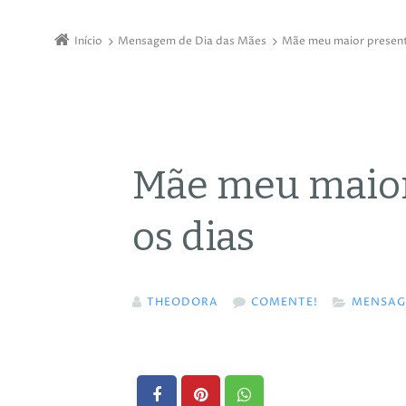
Início
Mensagem de Dia das Mães
Mãe meu maior present
Mãe meu maior
os dias
THEODORA
COMENTE!
MENSAG