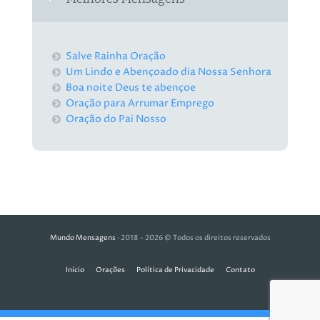
Salve Rainha Oração
Um Lindo e Abençoado dia Nossa Senhora
Boa noite Deus te abençoe
Oração para Arrumar Emprego
Oração do Pai Nosso
Mundo Mensagens
· 2018 - 2026 © Todos os direitos reservados
Início
Orações
Política de Privacidade
Contato