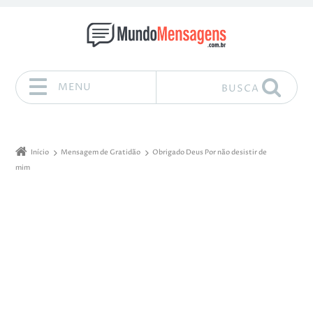
MENU
BUSCA
Pular para o conteúdo
Início
Mensagem de Gratidão
Obrigado Deus Por não desistir de
mim