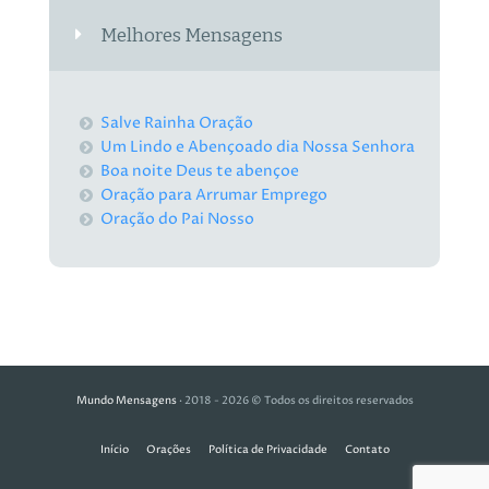
Melhores Mensagens
Salve Rainha Oração
Um Lindo e Abençoado dia Nossa Senhora
Boa noite Deus te abençoe
Oração para Arrumar Emprego
Oração do Pai Nosso
Mundo Mensagens
· 2018 - 2026 © Todos os direitos reservados
Início
Orações
Política de Privacidade
Contato