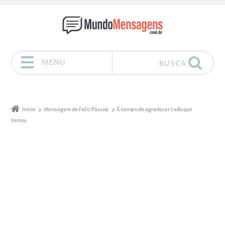
MENU
BUSCA
Pular para o conteúdo
Início
Mensagem de Feliz Páscoa
É tempo de agradecer tudo que
temos