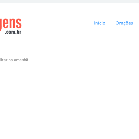
Pular para o cont
Início
Orações
ditar no amanhã