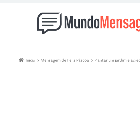
Início
Mensagem de Feliz Páscoa
Plantar um jardim é acre