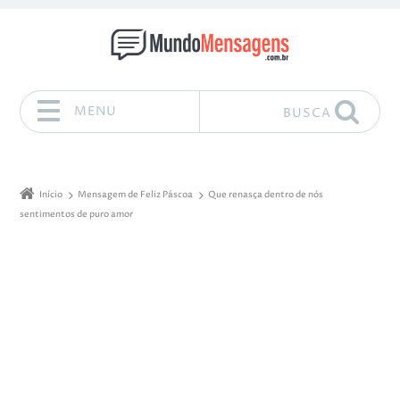
MENU
BUSCA
Pular para o conteúdo
Início
Mensagem de Feliz Páscoa
Que renasça dentro de nós
sentimentos de puro amor