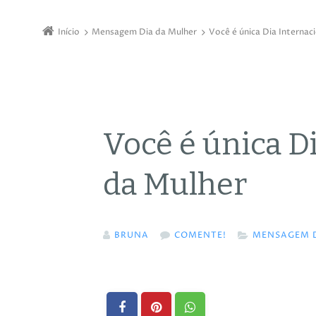
Início
Mensagem Dia da Mulher
Você é única Dia Internac
Você é única D
da Mulher
BRUNA
COMENTE!
MENSAGEM D