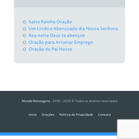
Salve Rainha Oração
Um Lindo e Abençoado dia Nossa Senhora
Boa noite Deus te abençoe
Oração para Arrumar Emprego
Oração do Pai Nosso
Mundo Mensagens
· 2018 - 2026 © Todos os direitos reservados
Início
Orações
Política de Privacidade
Contato