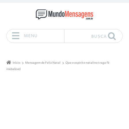
MENU
BUSCA
Pular para o conteúdo
Início
Mensagem de Feliz Natal
Que o espirito natalino traga fé
inabalável