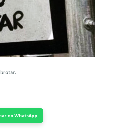
 brotar.
har no WhatsApp