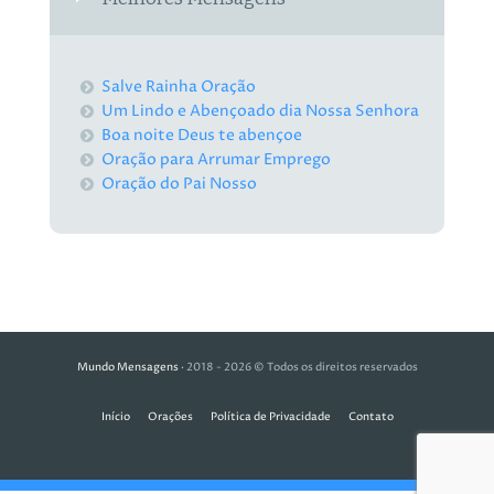
Salve Rainha Oração
Um Lindo e Abençoado dia Nossa Senhora
Boa noite Deus te abençoe
Oração para Arrumar Emprego
Oração do Pai Nosso
Mundo Mensagens
· 2018 - 2026 © Todos os direitos reservados
Início
Orações
Política de Privacidade
Contato