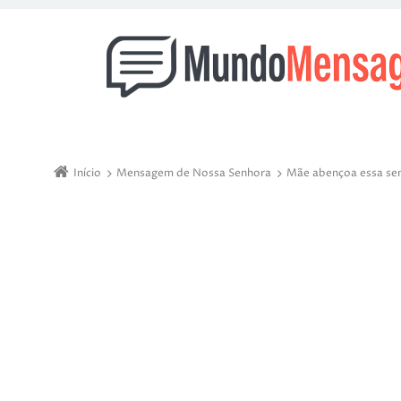
Início
Mensagem de Nossa Senhora
Mãe abençoa essa se