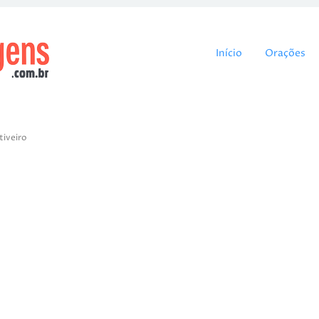
Pular para o cont
Início
Orações
tiveiro