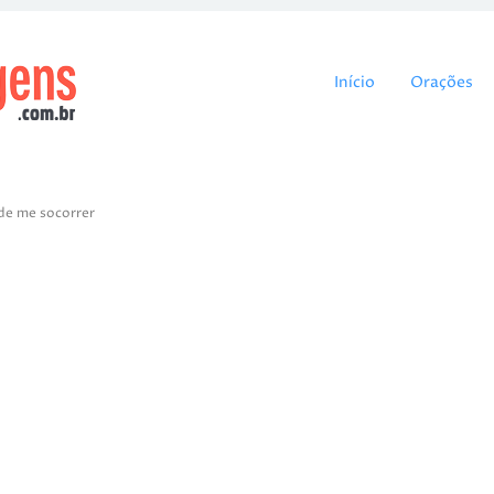
Pular para o cont
Início
Orações
de me socorrer