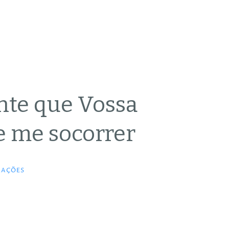
nte que Vossa
e me socorrer
RAÇÕES