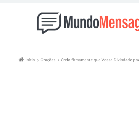
Início
Orações
Creio firmamente que Vossa Divindade po