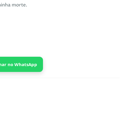
minha morte.
har no WhatsApp
A