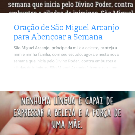
Oração de São Miguel Arcanjo
para Abençoar a Semana
São Miguel Arcanjo, príncipe da milícia celeste, proteja a
mim e minha família, com seu escudo, agora e nesta nova
semana que inicia pelo Divino Poder, contra embustes e
ciladas de inimigos. São Miguel Arcanjo à frente para me
guiar. São Miguel Arcanjo atrás para me proteger. São
Miguel Arcanjo ao lado para me acompanhar. São Miguel
Arcanjo acima para me iluminar.