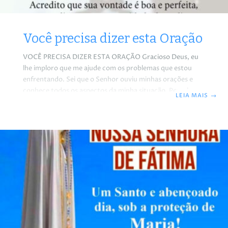
Você precisa dizer esta Oração
VOCÊ PRECISA DIZER ESTA ORAÇÃO Gracioso Deus, eu
lhe imploro que me ajude com os problemas que estou
enfrentando. Sei que o Senhor ouviu minhas orações e
conhece todos os aspectos da minha situação. Percebo
LEIA MAIS
→
que não há obstáculos intransponíveis em seu amor e
poder. Coloco esse problema em suas mãos e imploro que
use sua infinita sabedoria para encontrar uma solução,
pois, sem você, sei que não conseguirei. Agora, mais do
que nunca, eu confio em você. Acredito que sua vontade é
boa e