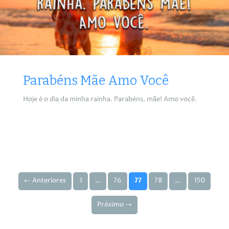
Parabéns Mãe Amo Você
Hoje é o dia da minha rainha. Parabéns, mãe! Amo você.
Paginação de posts
← Anteriores
1
…
76
77
78
…
150
Próximo →