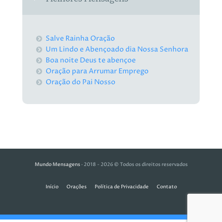
Salve Rainha Oração
Um Lindo e Abençoado dia Nossa Senhora
Boa noite Deus te abençoe
Oração para Arrumar Emprego
Oração do Pai Nosso
Mundo Mensagens
· 2018 - 2026 © Todos os direitos reservados
Início
Orações
Política de Privacidade
Contato