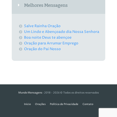
Melhores Mensagens
Salve Rainha Oração
Um Lindo e Abençoado dia Nossa Senhora
Boa noite Deus te abençoe
Oração para Arrumar Emprego
Oração do Pai Nosso
Mundo Mensagens
· 2018 - 2026 © Todos os direitos reservados
Início
Orações
Política de Privacidade
Contato