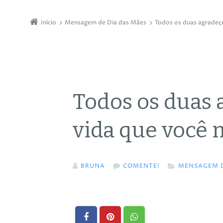
Início
Mensagem de Dia das Mães
Todos os duas agradeç
Todos os duas 
vida que você
BRUNA
COMENTE!
MENSAGEM D