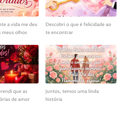
nte a vida me deu
Descobri o que é felicidade ao
s meus olhos
te encontrar
prendi que as
Juntos, temos uma linda
tórias de amor
história