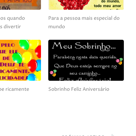
mos quando
Para a pessoa mais especial do
 divertir
mundo
oe ricamente
Sobrinho Feliz Aniversário