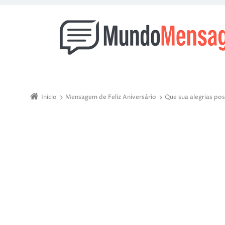
Início
Mensagem de Feliz Aniversário
Que sua alegrias po