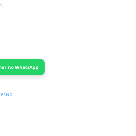
r!
har no WhatsApp
ETERNO