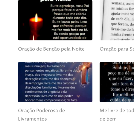
Oração de Benção pela Noite
Oração para 
Oração Poderosa de
Me livre de to
Livramentos
de bem