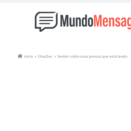
Início
Orações
Senhor visite essa pessoa que está lendo