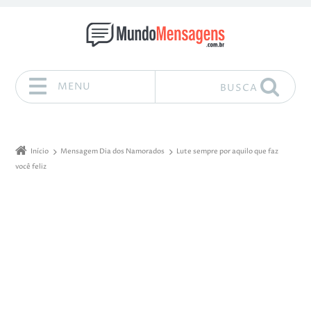
MENU
BUSCA
Pular para o conteúdo
Início
Mensagem Dia dos Namorados
Lute sempre por aquilo que faz
você feliz